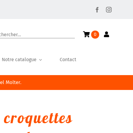
cher:
0
Notre catalogue
Contact
l Molter.
 croquettes