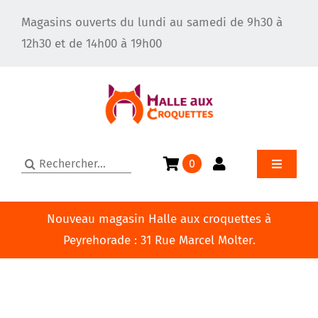
Passer
Magasins ouverts du lundi au samedi de 9h30 à
au
12h30 et de 14h00 à 19h00
contenu
Rechercher:
0
Toggle
Navigatio
Accueil
Nouveau magasin Halle aux croquettes à
Peyrehorade : 31 Rue Marcel Molter.
Le toilettage pour chien
Qui sommes-nous ?