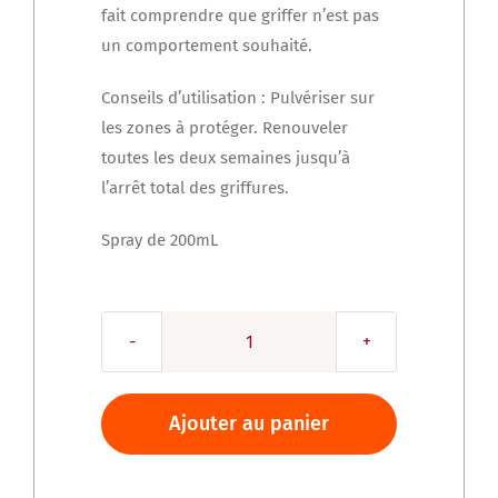
fait comprendre que griffer n’est pas
un comportement souhaité.
Conseils d’utilisation : Pulvériser sur
les zones à protéger. Renouveler
toutes les deux semaines jusqu’à
l’arrêt total des griffures.
Spray de 200mL
quantité
de
Anti-
Ajouter au panier
griffures
FRANCODEX