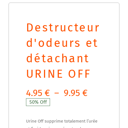
Destructeur
d'odeurs et
détachant
URINE OFF
Plage
4.95
€
–
9.95
€
de
50% Off
prix :
Urine Off supprime totalement l’urée
4.95 €