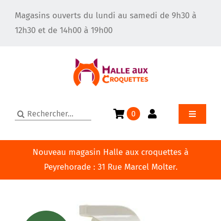
Passer
Magasins ouverts du lundi au samedi de 9h30 à
au
12h30 et de 14h00 à 19h00
contenu
Rechercher:
0
Toggle
Navigatio
Accueil
Nouveau magasin Halle aux croquettes à
Peyrehorade : 31 Rue Marcel Molter.
Le toilettage pour chien
Qui sommes-nous ?