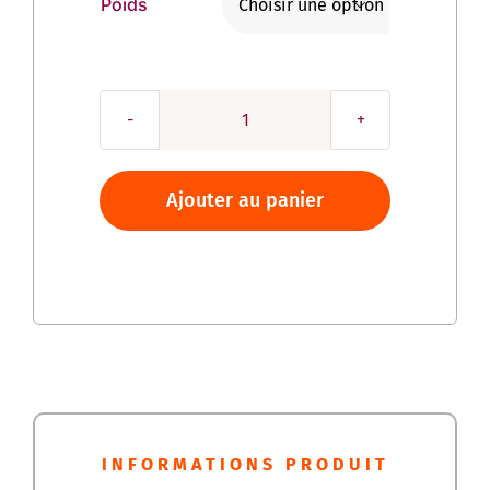
Poids

quantité
de
Destructeur
Ajouter au panier
d'odeurs
et
détachant
URINE
OFF
INFORMATIONS PRODUIT