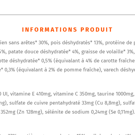
INFORMATIONS PRODUIT
en sans arêtes* 30%, pois déshydratés* 13%, protéine de
%, patate douce déshydratée* 4%, graisse de volaille* 3%, 
tte déshydratée* 0,5% (équivalant à 4% de carotte fraîche
* 0,3% (équivalant à 2% de pomme fraîche), varech déshyd
00 UI, vitamine E 410mg, vitamine C 350mg, taurine 1000mg
4mg), sulfate de cuivre pentahydraté 33mg (Cu 8,8mg), su
352mg (Zn 128mg), sélénite de sodium 0,24mg (Se 0,11mg).,