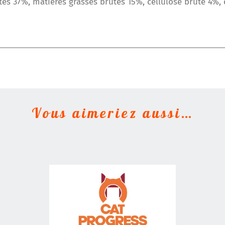
tes 37%, matières grasses brutes 15%, cellulose brute 4%, 
Vous aimeriez aussi…