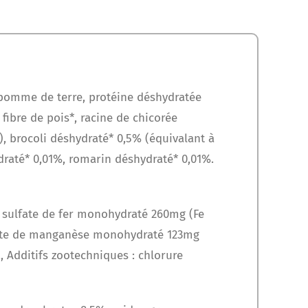
 pomme de terre, protéine déshydratée
fibre de pois*, racine de chicorée
), brocoli déshydraté* 0,5% (équivalant à
raté* 0,01%, romarin déshydraté* 0,01%.
, sulfate de fer monohydraté 260mg (Fe
lfate de manganèse monohydraté 123mg
 Additifs zootechniques : chlorure