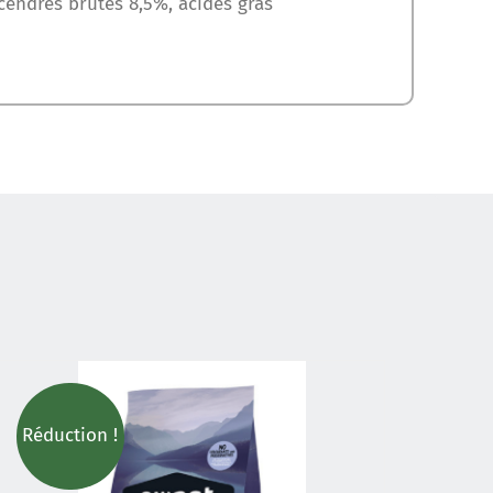
cendres brutes 8,5%, acides gras
Réduction !