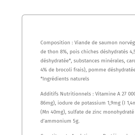
Composition : Viande de saumon norvégi
de thon 8%, pois chiches déshydratés 4,5
déshydratée*, substances minérales, caro
4% de brocoli frais), pomme déshydratée
*Ingrédients naturels
Additifs Nutritionnels : Vitamine A 27 0
86mg), iodure de potassium 1,9mg (I 1,
(Mn 40mg), sulfate de zinc monohydraté 
d’ammonium 5g.