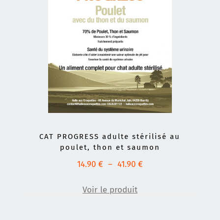
CAT PROGRESS adulte stérilisé au
poulet, thon et saumon
Plage
14.90
€
–
41.90
€
de
prix :
Voir le produit
14.90 €
à
41.90 €