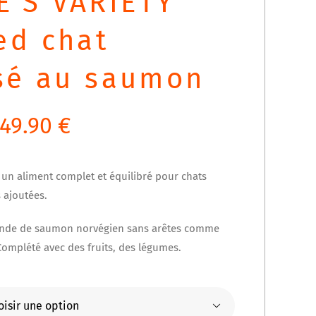
E'S VARIETY
ed chat
isé au saumon
Plage
49.90
€
de
prix :
un aliment complet et équilibré pour chats
 ajoutées.
15.90 €
à
iande de saumon norvégien sans arêtes comme
 Complété avec des fruits, des légumes.
49.90 €
