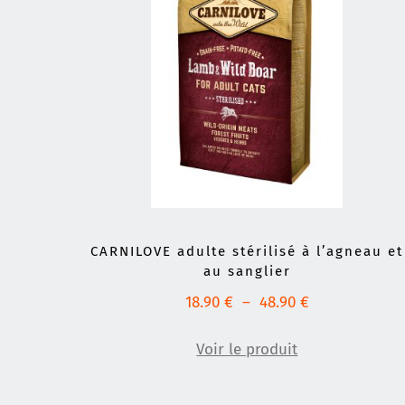
CARNILOVE adulte stérilisé à l’agneau et
au sanglier
Plage
18.90
€
–
48.90
€
de
prix :
Voir le produit
18.90 €
à
48.90 €