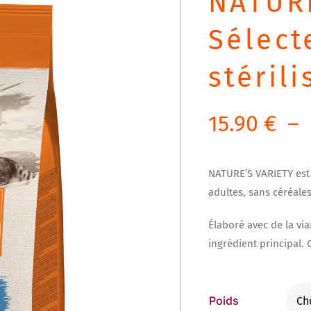
NATUR
Sélect
stéril
15.90
€
–
NATURE’S VARIETY est 
adultes, sans céréales
Élaboré avec de la v
ingrédient principal.
Poids