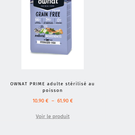
OWNAT PRIME adulte stérilisé au
poisson
Plage
10.90
€
–
61.90
€
de
prix :
Voir le produit
10.90 €
à
61.90 €