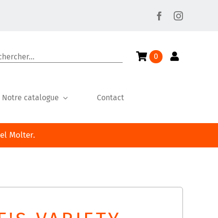
cher:
0
Notre catalogue
Contact
l Molter.