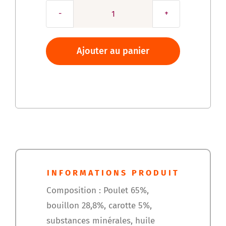
quantité
de
Patée
Ajouter au panier
OWNAT
adulte
au
poulet
&
à
la
carotte
INFORMATIONS PRODUIT
Composition : Poulet 65%,
bouillon 28,8%, carotte 5%,
substances minérales, huile