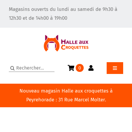
Passer
Magasins ouverts du lundi au samedi de 9h30 à
au
12h30 et de 14h00 à 19h00
contenu
Rechercher:
0
Toggle
Navigatio
Accueil
Nouveau magasin Halle aux croquettes à
Peyrehorade : 31 Rue Marcel Molter.
Le toilettage pour chien
Qui sommes-nous ?